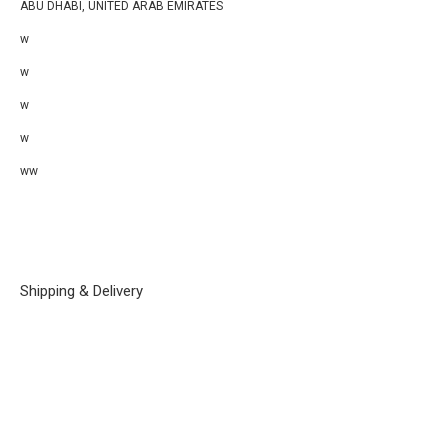
ABU DHABI, UNITED ARAB EMIRATES
w
w
w
w
ww
Shipping & Delivery