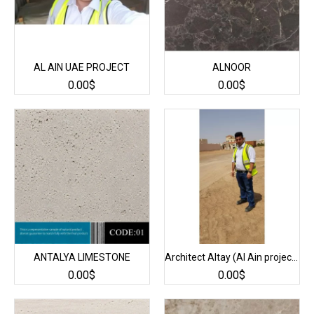
AL AIN UAE PROJECT
ALNOOR
0.00$
0.00$
ANTALYA LIMESTONE
Architect Altay (Al Ain project in UAE)
0.00$
0.00$